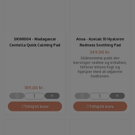
SKIN1004 - Madagascar
Anua - Azelaic 10 Hyaluron
Centella Quick Calming Pad
Redness Soothing Pad
249,00
kr.
Skånsomme pads der
beroliger rødme og irritation,
tilfører intens fugt og
hjælper med at udjævne
hudtonen.
189,00
kr.
Tilføj til kurv
Tilføj til kurv