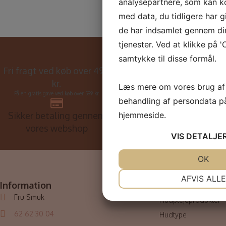
analysepartnere, som kan 
med data, du tidligere har g
de har indsamlet gennem di
tjenester. Ved at klikke på '
samtykke til disse formål.
Fri fragt ved køb over 499
+30 års erfaring i hudpleje
kr.
brachen i Danmark
Læs mere om vores brug af
Få en gratis gave ved køb over 599 kr.
behandling af persondata p
Sikker betaling gennem
hjemmeside.
Kun kvalitet – ingen
vores webshop
kompromiser
VIS
DETALJE
JA
NEJ
OK
NØDVENDIGE
P
AFVIS ALLE
Information
Kategorier
Nyheder
JA
NEJ
Fru Smuk
Hudplejeprodukter
MARKETING
62 62 30 04
Hudtype