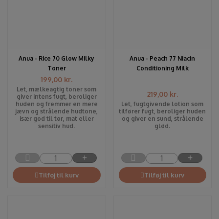
Anua - Rice 70 Glow Milky
Anua - Peach 77 Niacin
Toner
Conditioning Milk
199,00
kr.
Let, mælkeagtig toner som
219,00
kr.
giver intens fugt, beroliger
huden og fremmer en mere
Let, fugtgivende lotion som
jævn og strålende hudtone,
tilfører fugt, beroliger huden
især god til tør, mat eller
og giver en sund, strålende
sensitiv hud.
glød.
Tilføj til kurv
Tilføj til kurv