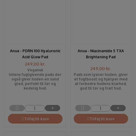
Anua - PDRN 100 Hyaluronic
Anua - Niacinamide 5 TXA
Acid Glow Pad
Brightening Pad
249,00
kr.
249,00
kr.
Vegansk
Intens fugtgivende pads der
Pads som lysner huden, giver
også giver huden en sund
et fugtboost og hjælper med
glød, perfekt til tør og
at forbedre hudens klarhed,
kedelig hud.
god til tør og træt hud.
Tilføj til kurv
Tilføj til kurv