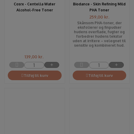
Cosrx - Centella Water
Biodance - Skin Refining Mild
Alcohol-Free Toner
PHA Toner
259,00
kr.
Skånsom PHA-toner, der
eksfolierer og finpudser
hudens overflade, fugter og
forbedrer hudens tekstur
uden at irritere – velegnet til
sensitiv og kombineret hud.
139,00
kr.
Tilføj til kurv
Tilføj til kurv