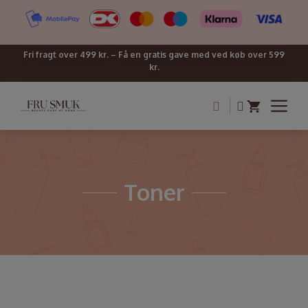
Fri fragt over 499 kr. – Få en gratis gave med ved køb over 599
kr.
Toner