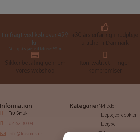
Fri fragt ved køb over 499
+30 års erfaring i hudpleje
kr.
brachen i Danmark
Få en gratis gave ved køb over 599 kr.
Sikker betaling gennem
Kun kvalitet – ingen
vores webshop
kompromiser
Information
Kategorier
Nyheder
Fru Smuk
Hudplejeprodukter
62 62 30 04
Hudtype
Til ham
info@frusmuk.dk