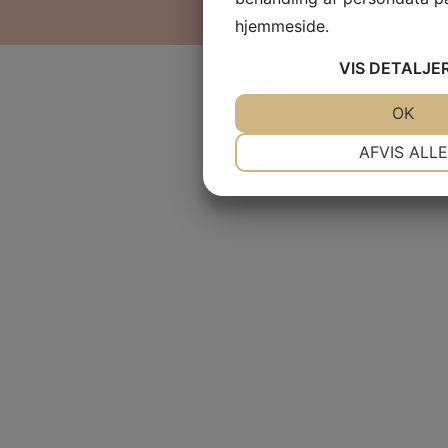
hjemmeside.
VIS
DETALJE
JA
NEJ
OK
NØDVENDIGE
P
AFVIS ALLE
JA
NEJ
MARKETING