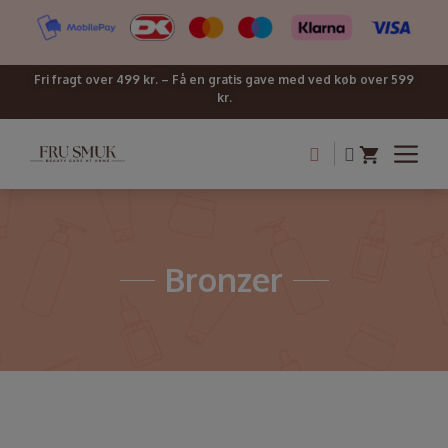
Fri fragt over 499 kr. – Få en gratis gave med ved køb over 599
kr.
Bronzer