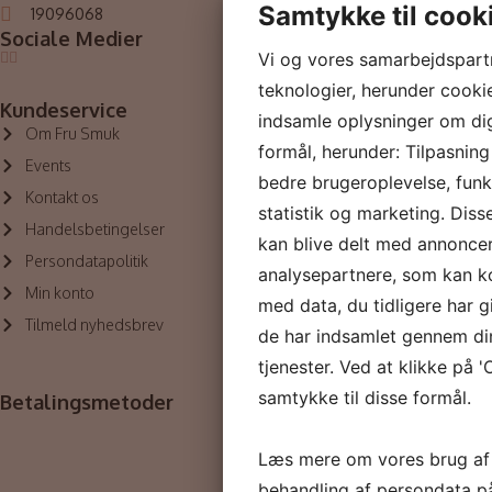
PHformula
Samtykke til cook
19096068
Sociale Medier
Outlet
Vi og vores samarbejdspart
teknologier, herunder cookies
Kundeservice
indsamle oplysninger om dig 
Om Fru Smuk
formål, herunder: Tilpasning
Events
bedre brugeroplevelse, funkt
Kontakt os
statistik og marketing. Diss
Handelsbetingelser
kan blive delt med annonce
Persondatapolitik
analysepartnere, som kan 
Min konto
med data, du tidligere har g
Tilmeld nyhedsbrev
de har indsamlet gennem di
tjenester. Ved at klikke på '
samtykke til disse formål.
Betalingsmetoder
Læs mere om vores brug af
behandling af persondata p