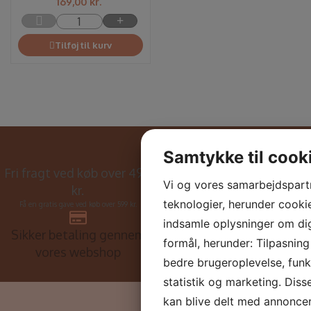
169,00
kr.
Tilføj til kurv
Samtykke til cook
Fri fragt ved køb over 499
+30 års erfaring i hudpleje
Vi og vores samarbejdspart
kr.
brachen i Danmark
teknologier, herunder cookies
Få en gratis gave ved køb over 599 kr.
indsamle oplysninger om dig 
Sikker betaling gennem
Kun kvalitet – ingen
formål, herunder: Tilpasning
vores webshop
kompromiser
bedre brugeroplevelse, funkt
statistik og marketing. Diss
kan blive delt med annonce