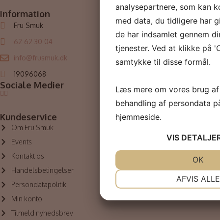
analysepartnere, som kan 
Information
Kategorier
Nyheder
med data, du tidligere har g
Fru Smuk
Hudplejeprodukter
de har indsamlet gennem di
62 62 30 04
Hudtype
tjenester. Ved at klikke på '
Til ham
info@frusmuk.dk
samtykke til disse formål.
PHformula
19096068
Sociale Medier
Outlet
Læs mere om vores brug af
behandling af persondata p
Kundeservice
hjemmeside.
Om Fru Smuk
VIS
DETALJE
Events
Kontakt os
JA
NEJ
OK
Handelsbetingelser
NØDVENDIGE
P
AFVIS ALLE
Persondatapolitik
JA
NEJ
Min konto
MARKETING
Tilmeld nyhedsbrev