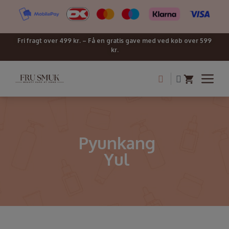
Fri fragt over 499 kr. – Få en gratis gave med ved køb over 599
kr.
Pyunkang
Yul