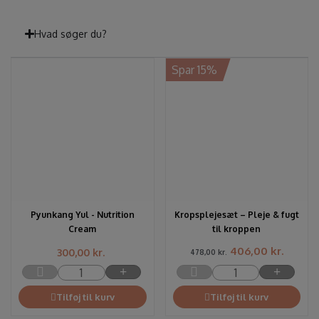
Hvad søger du?
Spar 15%
Pyunkang Yul - Nutrition
Kropsplejesæt – Pleje & fugt
Cream
til kroppen
406,00
kr.
300,00
kr.
478,00
kr.
Tilføj til kurv
Tilføj til kurv